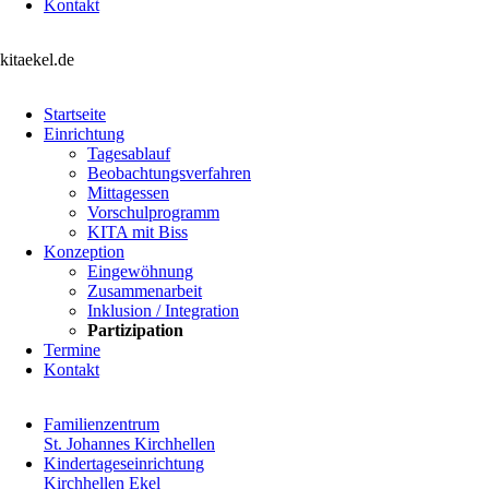
Kontakt
kitaekel.de
Navigation
Startseite
überspringen
Einrichtung
Tagesablauf
Beobachtungsverfahren
Mittagessen
Vorschulprogramm
KITA mit Biss
Konzeption
Eingewöhnung
Zusammenarbeit
Inklusion / Integration
Partizipation
Termine
Kontakt
Familienzentrum
St. Johannes Kirchhellen
Kindertageseinrichtung
Kirchhellen Ekel