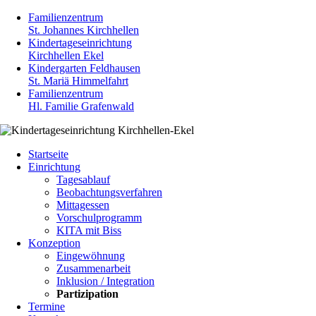
Familienzentrum
St. Johannes Kirchhellen
Kindertageseinrichtung
Kirchhellen Ekel
Kindergarten Feldhausen
St. Mariä Himmelfahrt
Familienzentrum
Hl. Familie Grafenwald
Navigation
Startseite
überspringen
Einrichtung
Tagesablauf
Beobachtungsverfahren
Mittagessen
Vorschulprogramm
KITA mit Biss
Konzeption
Eingewöhnung
Zusammenarbeit
Inklusion / Integration
Partizipation
Termine